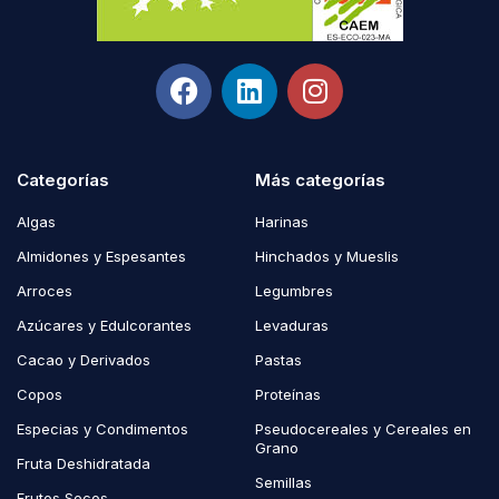
Categorías
Más categorías
Algas
Harinas
Almidones y Espesantes
Hinchados y Mueslis
Arroces
Legumbres
Azúcares y Edulcorantes
Levaduras
Cacao y Derivados
Pastas
Copos
Proteínas
Especias y Condimentos
Pseudocereales y Cereales en
Grano
Fruta Deshidratada
Semillas
Frutos Secos