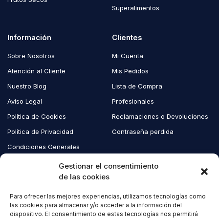
Superalimentos
Información
Clientes
Sobre Nosotros
Mi Cuenta
Atención al Cliente
Mis Pedidos
Nuestro Blog
Lista de Compra
Aviso Legal
Profesionales
Política de Cookies
Reclamaciones o Devoluciones
Política de Privacidad
Contraseña perdida
Condiciones Generales
Blog EcoAndes
Gestionar el consentimiento
de las cookies
Para ofrecer las mejores experiencias, utilizamos tecnologías como
Copyright © 2023 EcoAndes. Todos los derechos reservados.
las cookies para almacenar y/o acceder a la información del
dispositivo. El consentimiento de estas tecnologías nos permitirá