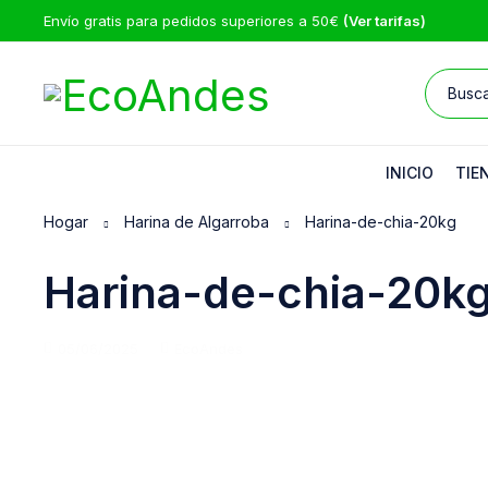
Envío gratis para pedidos superiores a 50€
(Ver tarifas)
INICIO
TIE
Hogar
Harina de Algarroba
Harina-de-chia-20kg
Harina-de-chia-20k
05/06/2025
EcoAndes