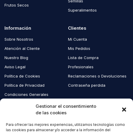
Semillas
Frutos Secos
Superalimentos
Información
Clientes
Sobre Nosotros
Mi Cuenta
Atención al Cliente
Mis Pedidos
Nuestro Blog
Lista de Compra
Aviso Legal
Profesionales
Política de Cookies
Reclamaciones o Devoluciones
Política de Privacidad
Contraseña perdida
Condiciones Generales
Blog EcoAndes
Gestionar el consentimiento
de las cookies
Para ofrecer las mejores experiencias, utilizamos tecnologías como
Copyright © 2023 EcoAndes. Todos los derechos reservados.
las cookies para almacenar y/o acceder a la información del