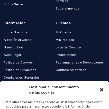
Semillas
Frutos Secos
Superalimentos
Información
Clientes
Sobre Nosotros
Mi Cuenta
Atención al Cliente
Mis Pedidos
Nuestro Blog
Lista de Compra
Aviso Legal
Profesionales
Política de Cookies
Reclamaciones o Devoluciones
Política de Privacidad
Contraseña perdida
Condiciones Generales
Blog EcoAndes
Gestionar el consentimiento
de las cookies
Para ofrecer las mejores experiencias, utilizamos tecnologías como
Copyright © 2023 EcoAndes. Todos los derechos reservados.
las cookies para almacenar y/o acceder a la información del