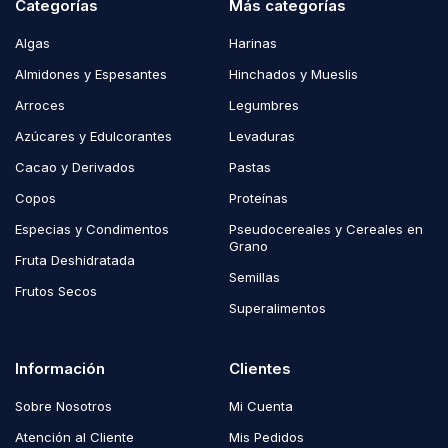
Categorías
Más categorías
Algas
Harinas
Almidones y Espesantes
Hinchados y Mueslis
Arroces
Legumbres
Azúcares y Edulcorantes
Levaduras
Cacao y Derivados
Pastas
Copos
Proteínas
Especias y Condimentos
Pseudocereales y Cereales en
Grano
Fruta Deshidratada
Semillas
Frutos Secos
Superalimentos
Información
Clientes
Sobre Nosotros
Mi Cuenta
Atención al Cliente
Mis Pedidos