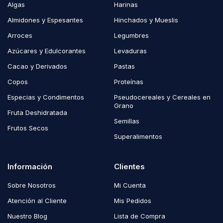
Algas
Harinas
Almidones y Espesantes
Hinchados y Mueslis
Arroces
Legumbres
Azúcares y Edulcorantes
Levaduras
Cacao y Derivados
Pastas
Copos
Proteínas
Especias y Condimentos
Pseudocereales y Cereales en
Grano
Fruta Deshidratada
Semillas
Frutos Secos
Superalimentos
Información
Clientes
Sobre Nosotros
Mi Cuenta
Atención al Cliente
Mis Pedidos
Nuestro Blog
Lista de Compra