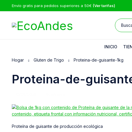
Envío gratis para pedidos superiores a 50€
(Ver tarifas)
INICIO
TIE
Hogar
Gluten de Trigo
Proteina-de-guisante-1kg
Proteina-de-guisant
12/06/2025
EcoAndes
Proteína de guisante de producción ecológica