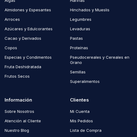
Algas
Harinas
Almidones y Espesantes
Hinchados y Mueslis
Arroces
Legumbres
Azúcares y Edulcorantes
Levaduras
Cacao y Derivados
Pastas
Copos
Proteínas
Especias y Condimentos
Pseudocereales y Cereales en
Grano
Fruta Deshidratada
Semillas
Frutos Secos
Superalimentos
Información
Clientes
Sobre Nosotros
Mi Cuenta
Atención al Cliente
Mis Pedidos
Nuestro Blog
Lista de Compra