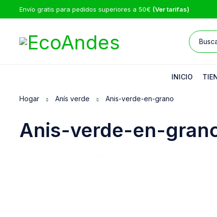
Envío gratis para pedidos superiores a 50€
(Ver tarifas)
INICIO
TIE
Hogar
Anís verde
Anis-verde-en-grano
Anis-verde-en-gran
20/06/2025
EcoAndes