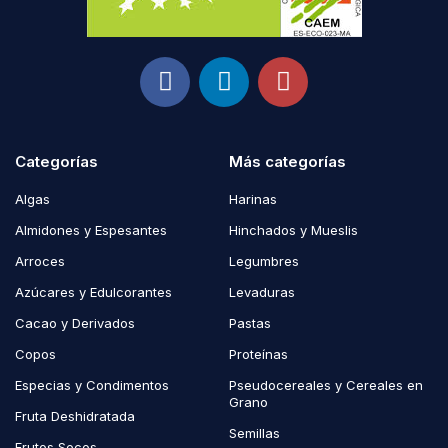
Categorías
Más categorías
Algas
Harinas
Almidones y Espesantes
Hinchados y Mueslis
Arroces
Legumbres
Azúcares y Edulcorantes
Levaduras
Cacao y Derivados
Pastas
Copos
Proteínas
Especias y Condimentos
Pseudocereales y Cereales en
Grano
Fruta Deshidratada
Semillas
Frutos Secos