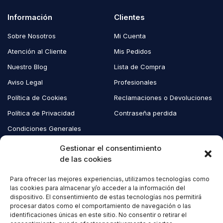
Información
Clientes
Sobre Nosotros
Mi Cuenta
Atención al Cliente
Mis Pedidos
Nuestro Blog
Lista de Compra
Aviso Legal
Profesionales
Política de Cookies
Reclamaciones o Devoluciones
Política de Privacidad
Contraseña perdida
Condiciones Generales
Blog EcoAndes
Gestionar el consentimiento
de las cookies
Para ofrecer las mejores experiencias, utilizamos tecnologías como
Copyright © 2023 EcoAndes. Todos los derechos reservados.
las cookies para almacenar y/o acceder a la información del
dispositivo. El consentimiento de estas tecnologías nos permitirá
procesar datos como el comportamiento de navegación o las
identificaciones únicas en este sitio. No consentir o retirar el