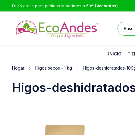
Envío gratis para pedidos superiores a 50€
(Ver tarifas)
INICIO
TIE
Hogar
Higos secos - 1 kg
Higos-deshidratados-100
Higos-deshidratado
18/07/2025
EcoAndes