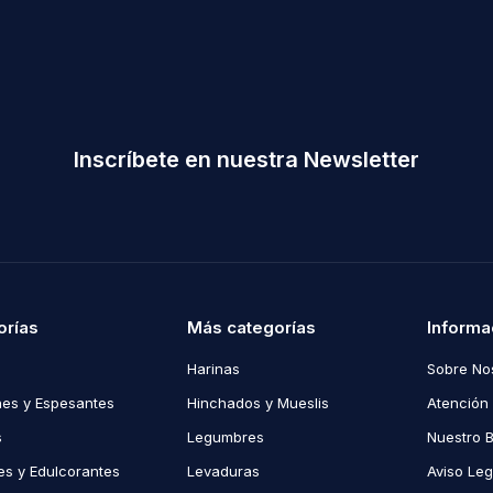
Inscríbete en nuestra Newsletter
orías
Más categorías
Informa
Harinas
Sobre No
es y Espesantes
Hinchados y Mueslis
Atención 
s
Legumbres
Nuestro 
s y Edulcorantes
Levaduras
Aviso Leg