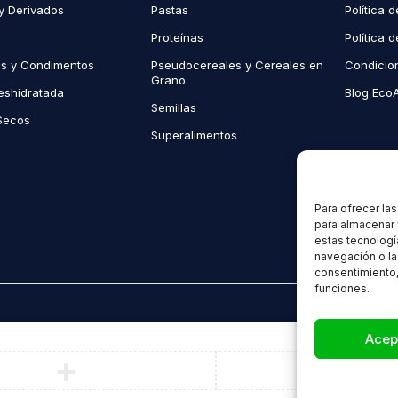
y Derivados
Pastas
Política 
Proteínas
Política 
as y Condimentos
Pseudocereales y Cereales en
Condicio
Grano
eshidratada
Blog Eco
Semillas
Secos
Superalimentos
Para ofrecer la
para almacenar 
estas tecnologí
navegación o las
consentimiento,
funciones.
Acep