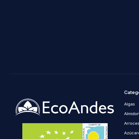
Categ
Algas
Almidon
Arroce
Azúcare