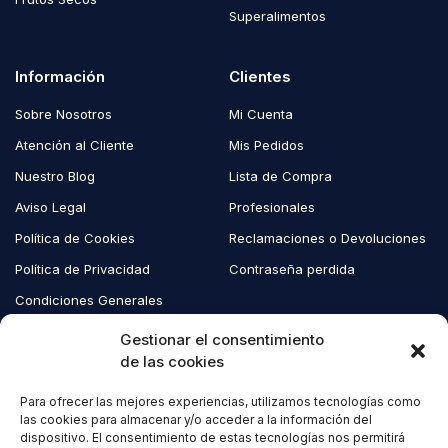
Superalimentos
Información
Clientes
Sobre Nosotros
Mi Cuenta
Atención al Cliente
Mis Pedidos
Nuestro Blog
Lista de Compra
Aviso Legal
Profesionales
Política de Cookies
Reclamaciones o Devoluciones
Política de Privacidad
Contraseña perdida
Condiciones Generales
Blog EcoAndes
Gestionar el consentimiento
de las cookies
Para ofrecer las mejores experiencias, utilizamos tecnologías como
Copyright © 2023 EcoAndes. Todos los derechos reservados.
las cookies para almacenar y/o acceder a la información del
dispositivo. El consentimiento de estas tecnologías nos permitirá