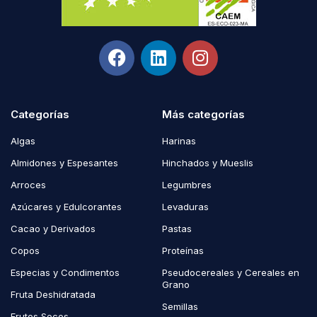
Categorías
Más categorías
Algas
Harinas
Almidones y Espesantes
Hinchados y Mueslis
Arroces
Legumbres
Azúcares y Edulcorantes
Levaduras
Cacao y Derivados
Pastas
Copos
Proteínas
Especias y Condimentos
Pseudocereales y Cereales en
Grano
Fruta Deshidratada
Semillas
Frutos Secos