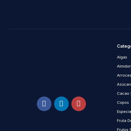
Categ
Algas
Almidon
Arroce
Azúcare
Cacao 
Copos
Especi
Fruta D
Frutos 