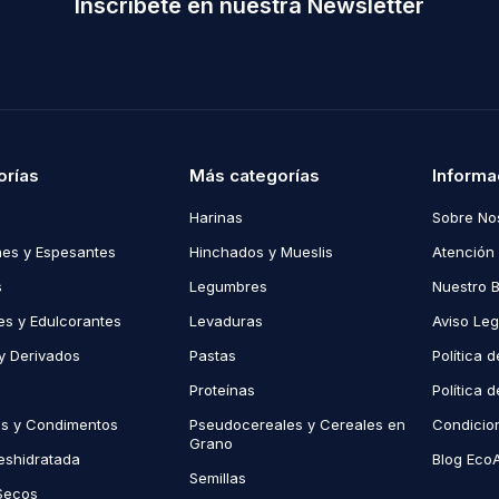
Inscríbete en nuestra Newsletter
orías
Más categorías
Informa
Harinas
Sobre No
es y Espesantes
Hinchados y Mueslis
Atención 
s
Legumbres
Nuestro 
s y Edulcorantes
Levaduras
Aviso Leg
y Derivados
Pastas
Política 
Proteínas
Política 
as y Condimentos
Pseudocereales y Cereales en
Condicio
Grano
eshidratada
Blog Eco
Semillas
Secos