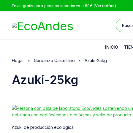
Envío gratis para pedidos superiores a 50€
(Ver tarifas)
INICIO
TIE
Hogar
Garbanzo Castellano
Azuki-25kg
Azuki-25kg
25/07/2025
EcoAndes
Azuki de producción ecológica