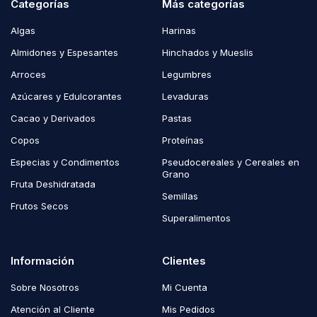
Categorías
Más categorías
Algas
Harinas
Almidones y Espesantes
Hinchados y Mueslis
Arroces
Legumbres
Azúcares y Edulcorantes
Levaduras
Cacao y Derivados
Pastas
Copos
Proteínas
Especias y Condimentos
Pseudocereales y Cereales en
Grano
Fruta Deshidratada
Semillas
Frutos Secos
Superalimentos
Información
Clientes
Sobre Nosotros
Mi Cuenta
Atención al Cliente
Mis Pedidos