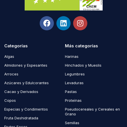
Categorías
Más categorías
Algas
Harinas
Almidones y Espesantes
Hinchados y Mueslis
Arroces
Legumbres
Azúcares y Edulcorantes
Levaduras
Cacao y Derivados
Pastas
Copos
Proteínas
Especias y Condimentos
Pseudocereales y Cereales en
Grano
Fruta Deshidratada
Semillas
Frutos Secos