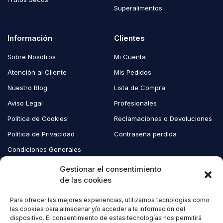
Superalimentos
Información
Clientes
Sobre Nosotros
Mi Cuenta
Atención al Cliente
Mis Pedidos
Nuestro Blog
Lista de Compra
Aviso Legal
Profesionales
Política de Cookies
Reclamaciones o Devoluciones
Política de Privacidad
Contraseña perdida
Condiciones Generales
Blog EcoAndes
Gestionar el consentimiento
de las cookies
Para ofrecer las mejores experiencias, utilizamos tecnologías como
Copyright © 2023 EcoAndes. Todos los derechos reservados.
las cookies para almacenar y/o acceder a la información del
dispositivo. El consentimiento de estas tecnologías nos permitirá