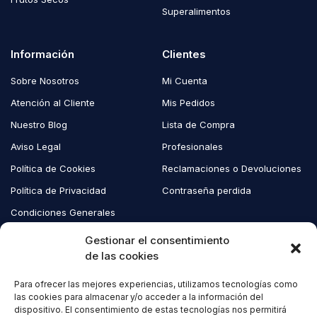
Superalimentos
Información
Clientes
Sobre Nosotros
Mi Cuenta
Atención al Cliente
Mis Pedidos
Nuestro Blog
Lista de Compra
Aviso Legal
Profesionales
Política de Cookies
Reclamaciones o Devoluciones
Política de Privacidad
Contraseña perdida
Condiciones Generales
Blog EcoAndes
Gestionar el consentimiento
de las cookies
Para ofrecer las mejores experiencias, utilizamos tecnologías como
Copyright © 2023 EcoAndes. Todos los derechos reservados.
las cookies para almacenar y/o acceder a la información del
dispositivo. El consentimiento de estas tecnologías nos permitirá