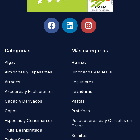
Categorías
Más categorías
Algas
Harinas
Almidones y Espesantes
Hinchados y Mueslis
Arroces
Legumbres
Azúcares y Edulcorantes
Levaduras
Cacao y Derivados
Pastas
Copos
Proteínas
Especias y Condimentos
Pseudocereales y Cereales en
Grano
Fruta Deshidratada
Semillas
Frutos Secos