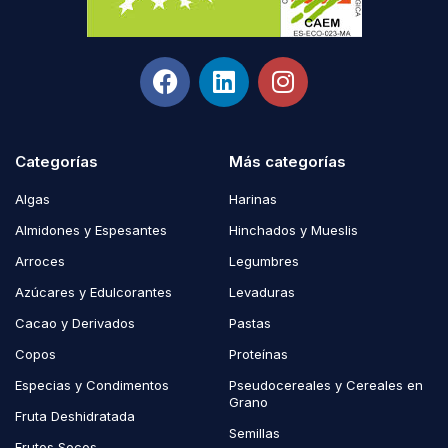
Categorías
Más categorías
Algas
Harinas
Almidones y Espesantes
Hinchados y Mueslis
Arroces
Legumbres
Azúcares y Edulcorantes
Levaduras
Cacao y Derivados
Pastas
Copos
Proteínas
Especias y Condimentos
Pseudocereales y Cereales en
Grano
Fruta Deshidratada
Semillas
Frutos Secos