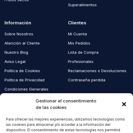
Superalimentos
Información
Clientes
Sobre Nosotros
Mi Cuenta
Atención al Cliente
Mis Pedidos
Nuestro Blog
Lista de Compra
Aviso Legal
Profesionales
Política de Cookies
Reclamaciones o Devoluciones
Política de Privacidad
Contraseña perdida
Condiciones Generales
Blog EcoAndes
Gestionar el consentimiento
de las cookies
Para ofrecer las mejores experiencias, utilizamos tecnologías como
Copyright © 2023 EcoAndes. Todos los derechos reservados.
las cookies para almacenar y/o acceder a la información del
dispositivo. El consentimiento de estas tecnologías nos permitirá