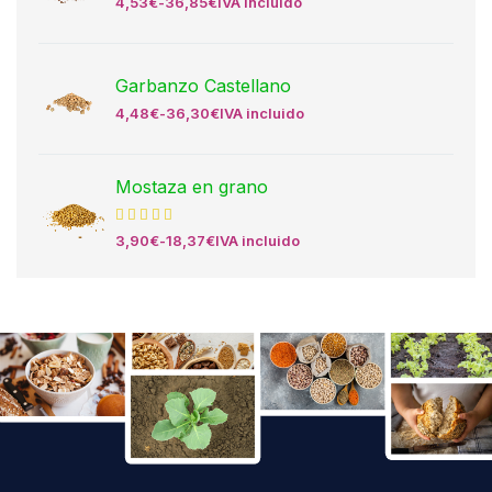
4,53
€
-
36,85
€
IVA incluido
Garbanzo Castellano
4,48
€
-
36,30
€
IVA incluido
Mostaza en grano
3,90
€
-
18,37
€
IVA incluido