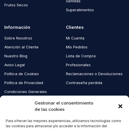
Semillas
Frutos Secos
Superalimentos
Información
Clientes
Sobre Nosotros
Mi Cuenta
Atención al Cliente
Mis Pedidos
Nuestro Blog
Lista de Compra
Aviso Legal
Profesionales
Política de Cookies
Reclamaciones o Devoluciones
Política de Privacidad
Contraseña perdida
Condiciones Generales
Blog EcoAndes
Gestionar el consentimiento
de las cookies
Para ofrecer las mejores experiencias, utilizamos tecnologías como
Copyright © 2023 EcoAndes. Todos los derechos reservados.
las cookies para almacenar y/o acceder a la información del