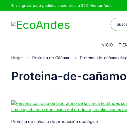
Envío gratis para pedidos superiores a 50€
(Ver tarifas)
INICIO
TIE
Hogar
Proteína de Cáñamo
Proteina-de-cañamo-5k
Proteina-de-cañamo
25/07/2025
EcoAndes
Proteína de cáñamo de producción ecológica