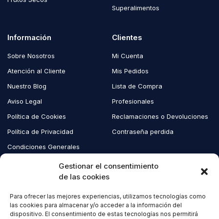
Superalimentos
Información
Clientes
Sobre Nosotros
Mi Cuenta
Atención al Cliente
Mis Pedidos
Nuestro Blog
Lista de Compra
Aviso Legal
Profesionales
Política de Cookies
Reclamaciones o Devoluciones
Política de Privacidad
Contraseña perdida
Condiciones Generales
Blog EcoAndes
Gestionar el consentimiento
de las cookies
Para ofrecer las mejores experiencias, utilizamos tecnologías como
Copyright © 2023 EcoAndes. Todos los derechos reservados.
las cookies para almacenar y/o acceder a la información del
dispositivo. El consentimiento de estas tecnologías nos permitirá