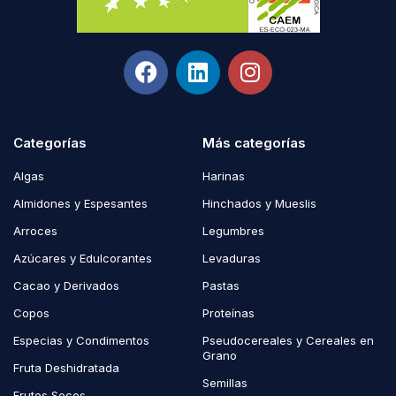
Categorías
Más categorías
Algas
Harinas
Almidones y Espesantes
Hinchados y Mueslis
Arroces
Legumbres
Azúcares y Edulcorantes
Levaduras
Cacao y Derivados
Pastas
Copos
Proteínas
Especias y Condimentos
Pseudocereales y Cereales en
Grano
Fruta Deshidratada
Semillas
Frutos Secos