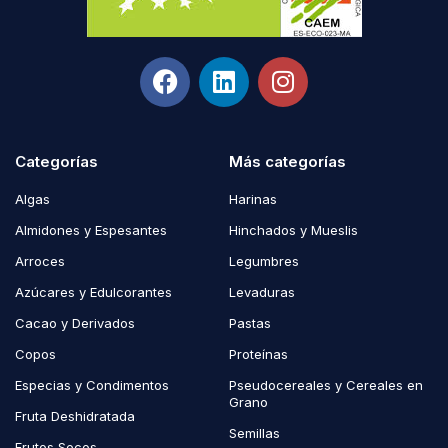
Categorías
Más categorías
Algas
Harinas
Almidones y Espesantes
Hinchados y Mueslis
Arroces
Legumbres
Azúcares y Edulcorantes
Levaduras
Cacao y Derivados
Pastas
Copos
Proteínas
Especias y Condimentos
Pseudocereales y Cereales en
Grano
Fruta Deshidratada
Semillas
Frutos Secos