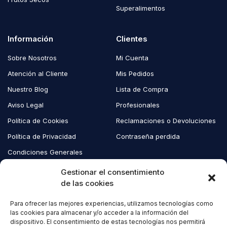
Superalimentos
Información
Clientes
Sobre Nosotros
Mi Cuenta
Atención al Cliente
Mis Pedidos
Nuestro Blog
Lista de Compra
Aviso Legal
Profesionales
Política de Cookies
Reclamaciones o Devoluciones
Política de Privacidad
Contraseña perdida
Condiciones Generales
Blog EcoAndes
Gestionar el consentimiento
de las cookies
Para ofrecer las mejores experiencias, utilizamos tecnologías como
Copyright © 2023 EcoAndes. Todos los derechos reservados.
las cookies para almacenar y/o acceder a la información del
dispositivo. El consentimiento de estas tecnologías nos permitirá