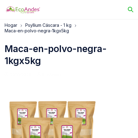
Hogar
Psyllium Cáscara - 1 kg
Maca-en-polvo-negra-1kgx5kg
Maca-en-polvo-negra-
1kgx5kg
21/10/2025
EcoAndes