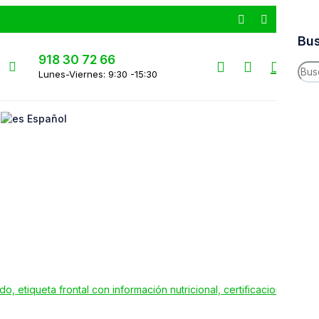
Bus
918 30 72 66
0
0
Lunes-Viernes: 9:30 -15:30
Me
Español
INIC
NO
Enví