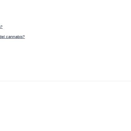
n?
del cannabis?