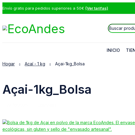
Envío gratis para pedidos superiores a 50€
(Ver tarifas)
INICIO
TIE
Hogar
Acaí - 1 kg
Açai-1kg_Bolsa
Açai-1kg_Bolsa
22/10/2025
EcoAndes