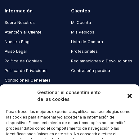
Información
Clientes
Sobre Nosotros
Mi Cuenta
Atención al Cliente
Mis Pedidos
Nuestro Blog
Lista de Compra
Aviso Legal
Profesionales
Política de Cookies
Reclamaciones o Devoluciones
Política de Privacidad
Contraseña perdida
Condiciones Generales
Blog EcoAndes
Gestionar el consentimiento
de las cookies
Para ofrecer las mejores experiencias, utilizamos tecnologías como
Copyright © 2023 EcoAndes. Todos los derechos reservados.
las cookies para almacenar y/o acceder a la información del
dispositivo. El consentimiento de estas tecnologías nos permitirá
procesar datos como el comportamiento de navegación o las
identificaciones únicas en este sitio. No consentir o retirar el