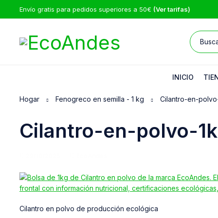
Envío gratis para pedidos superiores a 50€
(Ver tarifas)
INICIO
TIE
Hogar
Fenogreco en semilla - 1 kg
Cilantro-en-polvo
Cilantro-en-polvo-1
29/10/2025
EcoAndes
Cilantro en polvo de producción ecológica