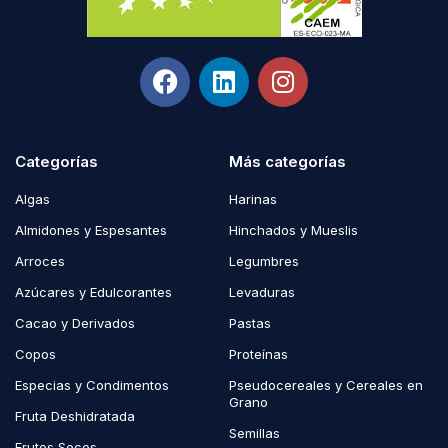
Categorías
Más categorías
Algas
Harinas
Almidones y Espesantes
Hinchados y Mueslis
Arroces
Legumbres
Azúcares y Edulcorantes
Levaduras
Cacao y Derivados
Pastas
Copos
Proteínas
Especias y Condimentos
Pseudocereales y Cereales en
Grano
Fruta Deshidratada
Semillas
Frutos Secos