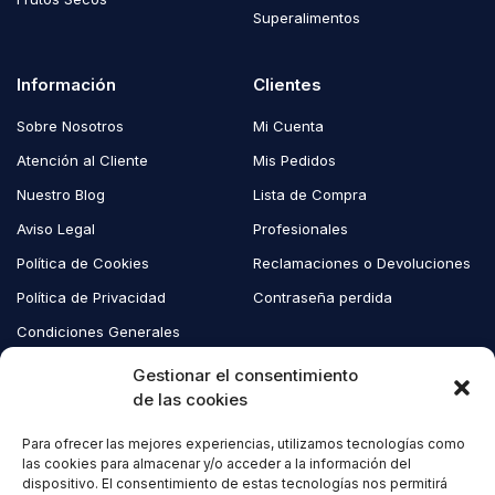
Superalimentos
Información
Clientes
Sobre Nosotros
Mi Cuenta
Atención al Cliente
Mis Pedidos
Nuestro Blog
Lista de Compra
Aviso Legal
Profesionales
Política de Cookies
Reclamaciones o Devoluciones
Política de Privacidad
Contraseña perdida
Condiciones Generales
Blog EcoAndes
Gestionar el consentimiento
de las cookies
Para ofrecer las mejores experiencias, utilizamos tecnologías como
Copyright © 2023 EcoAndes. Todos los derechos reservados.
las cookies para almacenar y/o acceder a la información del
dispositivo. El consentimiento de estas tecnologías nos permitirá