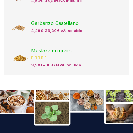
4,53
€
-
36,85
€
IVA incluido
Garbanzo Castellano
4,48
€
-
36,30
€
IVA incluido
Mostaza en grano
3,90
€
-
18,37
€
IVA incluido