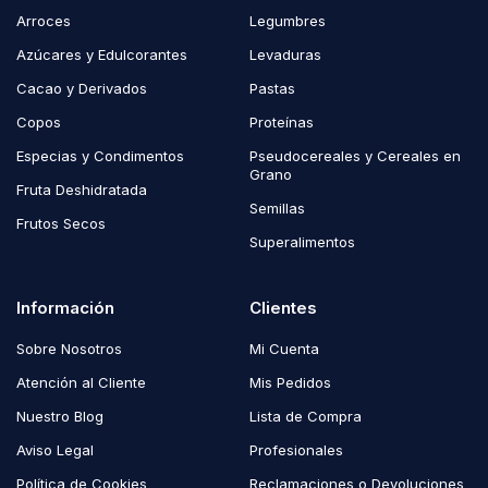
Arroces
Legumbres
Azúcares y Edulcorantes
Levaduras
Cacao y Derivados
Pastas
Copos
Proteínas
Especias y Condimentos
Pseudocereales y Cereales en
Grano
Fruta Deshidratada
Semillas
Frutos Secos
Superalimentos
Información
Clientes
Sobre Nosotros
Mi Cuenta
Atención al Cliente
Mis Pedidos
Nuestro Blog
Lista de Compra
Aviso Legal
Profesionales
Política de Cookies
Reclamaciones o Devoluciones