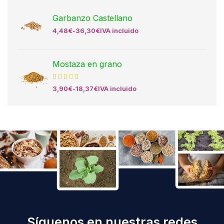
Garbanzo Castellano
4,48
€
-
36,30
€
IVA incluido
Mostaza en grano
3,90
€
-
18,37
€
IVA incluido
Síguenos en nuestras redes