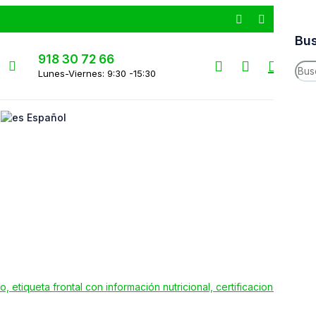
Bus
918 30 72 66
0
0
Lunes-Viernes: 9:30 -15:30
Me
Español
INIC
NO
Enví