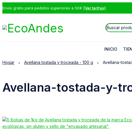
Envío gratis para pedidos superiores a 50€
(Ver tarifas)
INICIO
TIE
Hogar
Avellana tostada y troceada - 100 g
Avellana-tosta
Avellana-tostada-y-t
09/12/2025
EcoAndes