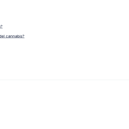
n?
del cannabis?