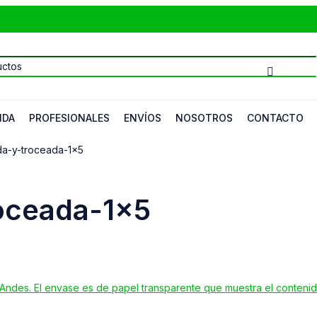
NDA
PROFESIONALES
ENVÍOS
NOSOTROS
CONTACTO
da-y-troceada-1×5
roceada-1×5