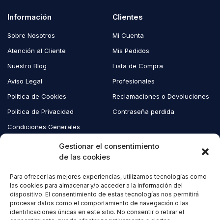
Información
Clientes
Sobre Nosotros
Mi Cuenta
Atención al Cliente
Mis Pedidos
Nuestro Blog
Lista de Compra
Aviso Legal
Profesionales
Política de Cookies
Reclamaciones o Devoluciones
Política de Privacidad
Contraseña perdida
Condiciones Generales
Blog EcoAndes
Gestionar el consentimiento
de las cookies
Para ofrecer las mejores experiencias, utilizamos tecnologías como
Copyright © 2023 EcoAndes. Todos los derechos reservados.
las cookies para almacenar y/o acceder a la información del
dispositivo. El consentimiento de estas tecnologías nos permitirá
procesar datos como el comportamiento de navegación o las
identificaciones únicas en este sitio. No consentir o retirar el