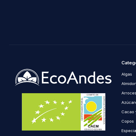
Categ
Algas
Almidon
Arroce
Azúcare
Cacao 
Copos
Especi