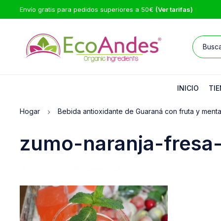
Envío gratis para pedidos superiores a 50€
(Ver tarifas)
INICIO
TIE
Hogar
Bebida antioxidante de Guaraná con fruta y ment
zumo-naranja-fresa
25/02/2016
Abaservicios .com