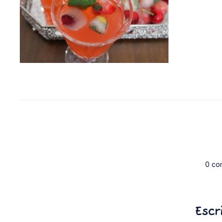
0 co
Escr