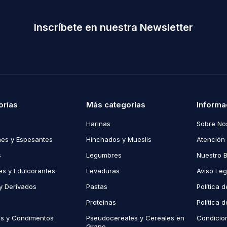
Inscríbete en nuestra Newsletter
orías
Más categorías
Informa
Harinas
Sobre No
es y Espesantes
Hinchados y Mueslis
Atención 
s
Legumbres
Nuestro 
s y Edulcorantes
Levaduras
Aviso Leg
y Derivados
Pastas
Política 
Proteínas
Política 
as y Condimentos
Pseudocereales y Cereales en
Condicio
Grano