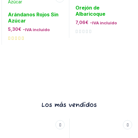
Orejón de
Albaricoque
Arándanos Rojos Sin
Azúcar
7,06
€
-
IVA incluido
5,30
€
-
IVA incluido
Valorado con
de 5
Los más vendidos