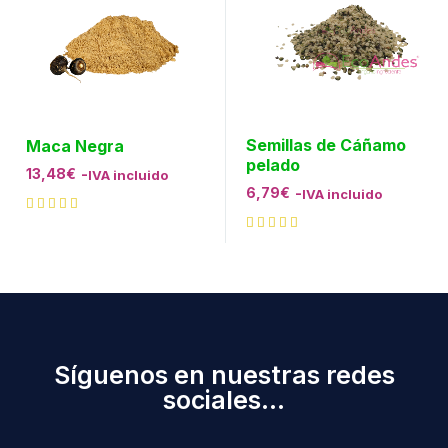
Semillas de Cáñamo
Maca Negra
pelado
13,48
€
-
IVA incluido
6,79
€
-
IVA incluido
Síguenos en nuestras redes
sociales...