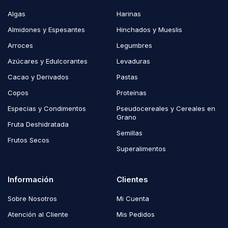
Algas
Harinas
Almidones y Espesantes
Hinchados y Mueslis
Arroces
Legumbres
Azúcares y Edulcorantes
Levaduras
Cacao y Derivados
Pastas
Copos
Proteínas
Especias y Condimentos
Pseudocereales y Cereales en
Grano
Fruta Deshidratada
Semillas
Frutos Secos
Superalimentos
Información
Clientes
Sobre Nosotros
Mi Cuenta
Atención al Cliente
Mis Pedidos