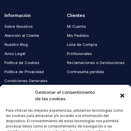
Información
Clientes
Sobre Nosotros
Mi Cuenta
Atención al Cliente
Mis Pedidos
Nuestro Blog
Lista de Compra
Aviso Legal
Profesionales
Política de Cookies
Reclamaciones o Devoluciones
Política de Privacidad
Contraseña perdida
Condiciones Generales
Blog EcoAndes
Gestionar el consentimiento
de las cookies
Para ofrecer las mejores experiencias, utilizamos tecnologías como
Copyright © 2023 EcoAndes. Todos los derechos reservados.
las cookies para almacenar y/o acceder a la información del
dispositivo. El consentimiento de estas tecnologías nos permitirá
procesar datos como el comportamiento de navegación o las