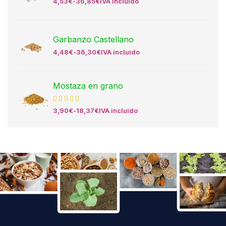
4,53
€
-
36,85
€
IVA incluido
Garbanzo Castellano
4,48
€
-
36,30
€
IVA incluido
Mostaza en grano
3,90
€
-
18,37
€
IVA incluido