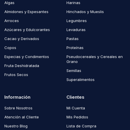
Algas
Harinas
Almidones y Espesantes
Hinchados y Mueslis
Arroces
Legumbres
Azúcares y Edulcorantes
Levaduras
Cacao y Derivados
Pastas
Copos
Proteínas
Especias y Condimentos
Pseudocereales y Cereales en
Grano
Fruta Deshidratada
Semillas
Frutos Secos
Superalimentos
Información
Clientes
Sobre Nosotros
Mi Cuenta
Atención al Cliente
Mis Pedidos
Nuestro Blog
Lista de Compra