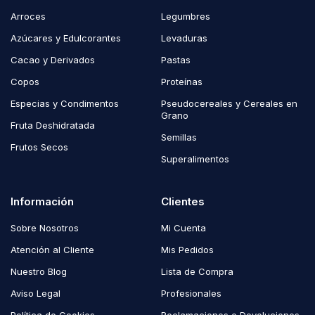
Arroces
Legumbres
Azúcares y Edulcorantes
Levaduras
Cacao y Derivados
Pastas
Copos
Proteínas
Especias y Condimentos
Pseudocereales y Cereales en
Grano
Fruta Deshidratada
Semillas
Frutos Secos
Superalimentos
Información
Clientes
Sobre Nosotros
Mi Cuenta
Atención al Cliente
Mis Pedidos
Nuestro Blog
Lista de Compra
Aviso Legal
Profesionales
Política de Cookies
Reclamaciones o Devoluciones