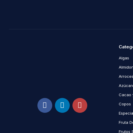
Categ
Algas
Almidon
Arroce
Azúcare
Cacao 
Copos
Especi
Fruta D
Frutos 