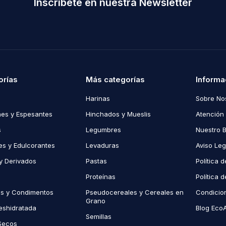
Inscríbete en nuestra Newsletter
orías
Más categorías
Informa
Harinas
Sobre No
es y Espesantes
Hinchados y Mueslis
Atención 
s
Legumbres
Nuestro 
s y Edulcorantes
Levaduras
Aviso Leg
y Derivados
Pastas
Política 
Proteínas
Política 
as y Condimentos
Pseudocereales y Cereales en
Condicio
Grano
eshidratada
Blog Eco
Semillas
Secos