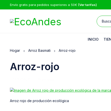
Envío gratis para pedidos superiores a 50€
(Ver tarifas)
INICIO
TIE
Hogar
Arroz Basmati
Arroz-rojo
Arroz-rojo
17/10/2025
EcoAndes
Arroz rojo de producción ecológica