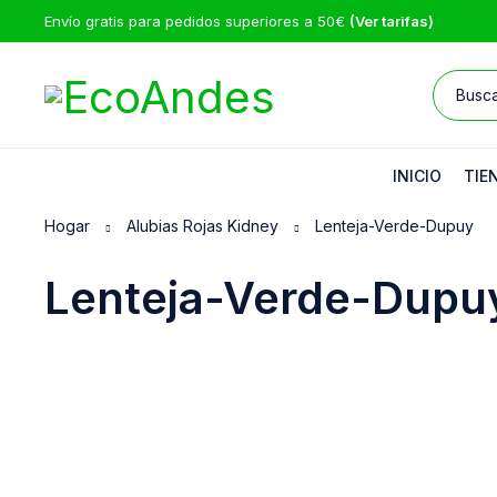
Envío gratis para pedidos superiores a 50€
(Ver tarifas)
INICIO
TIE
Hogar
Alubias Rojas Kidney
Lenteja-Verde-Dupuy
Lenteja-Verde-Dupu
21/10/2025
EcoAndes