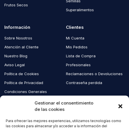
Semillas
Frutos Secos
Superalimentos
Información
Clientes
Sobre Nosotros
Mi Cuenta
Atención al Cliente
Mis Pedidos
Nuestro Blog
Lista de Compra
Aviso Legal
Profesionales
Política de Cookies
Reclamaciones o Devoluciones
Política de Privacidad
Contraseña perdida
Condiciones Generales
Blog EcoAndes
Gestionar el consentimiento
de las cookies
Para ofrecer las mejores experiencias, utilizamos tecnologías como
Copyright © 2023 EcoAndes. Todos los derechos reservados.
las cookies para almacenar y/o acceder a la información del