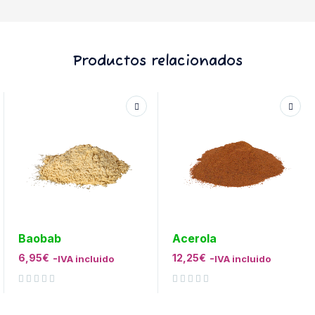
Productos relacionados
Baobab
Acerola
6,95
€
-
12,25
€
-
IVA incluido
IVA incluido
Valorado con
de 5
Valorado con
de 5