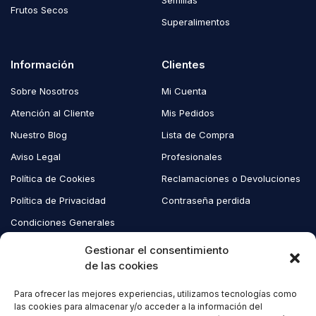
Frutos Secos
Superalimentos
Información
Clientes
Sobre Nosotros
Mi Cuenta
Atención al Cliente
Mis Pedidos
Nuestro Blog
Lista de Compra
Aviso Legal
Profesionales
Política de Cookies
Reclamaciones o Devoluciones
Política de Privacidad
Contraseña perdida
Condiciones Generales
Blog EcoAndes
Gestionar el consentimiento
de las cookies
Para ofrecer las mejores experiencias, utilizamos tecnologías como
Copyright © 2023 EcoAndes. Todos los derechos reservados.
las cookies para almacenar y/o acceder a la información del