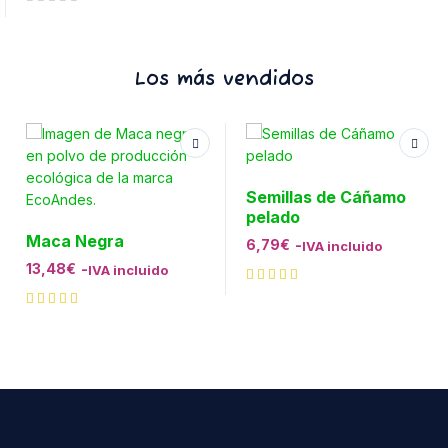
Valorado con
de 5
Los más vendidos
Semillas de Cáñamo
pelado
Maca Negra
6,79
€
-
IVA incluido
13,48
€
-
IVA incluido