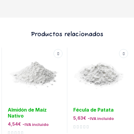
Productos relacionados
Almidón de Maíz
Fécula de Patata
Nativo
5,63
€
-
IVA incluido
4,54
€
-
IVA incluido
Valorado con
de 5