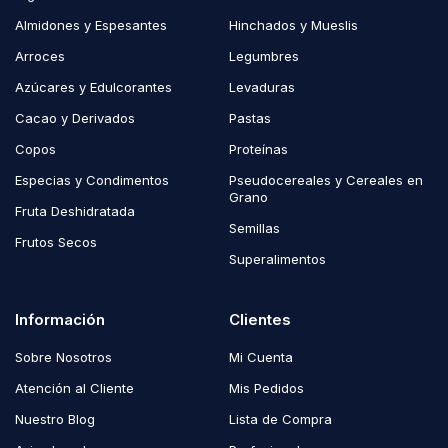
Almidones y Espesantes
Hinchados y Mueslis
Arroces
Legumbres
Azúcares y Edulcorantes
Levaduras
Cacao y Derivados
Pastas
Copos
Proteínas
Especias y Condimentos
Pseudocereales y Cereales en
Grano
Fruta Deshidratada
Semillas
Frutos Secos
Superalimentos
Información
Clientes
Sobre Nosotros
Mi Cuenta
Atención al Cliente
Mis Pedidos
Nuestro Blog
Lista de Compra