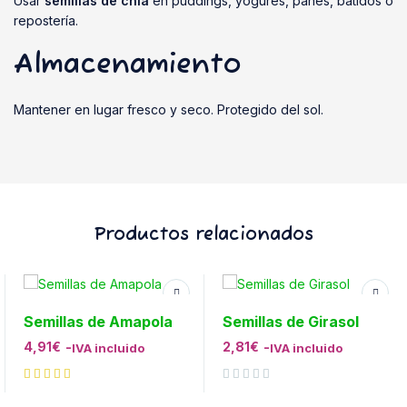
Usar
semillas de chía
en puddings, yogures, panes, batidos o
repostería.
Almacenamiento
Mantener en lugar fresco y seco. Protegido del sol.
Productos relacionados
Semillas de Amapola
Semillas de Girasol
4,91
€
-
2,81
€
-
IVA incluido
IVA incluido
Valorado con
de 5