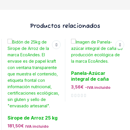
Productos relacionados
Panela-Azúcar
integral de caña
3,56
€
-
IVA incluido
Valorado con
de 5
Sirope de Arroz 25 kg
181,50
€
IVA incluido