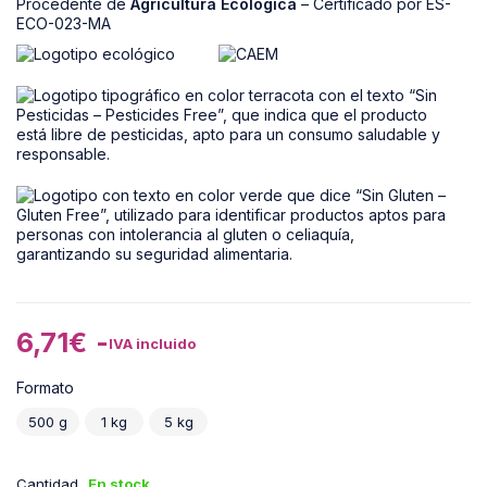
Procedente de
Agricultura Ecológica
– Certificado por ES-
ECO-023-MA
6,71
€
-
IVA incluido
Formato
500 g
1 kg
5 kg
Cantidad
En stock