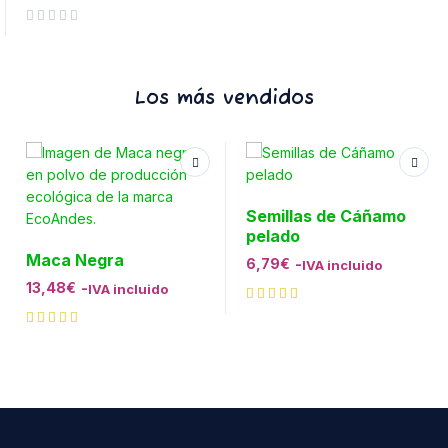
Valorado con
de 5
Los más vendidos
Semillas de Cáñamo
pelado
Maca Negra
6,79
€
-
IVA incluido
13,48
€
-
IVA incluido