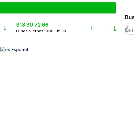
Bus
918 30 72 66
0
0
Lunes-Viernes: 9:30 -15:30
Me
Español
INIC
NO
Enví