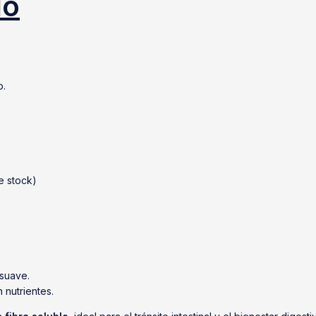
do
o.
e stock)
 suave.
nutrientes.