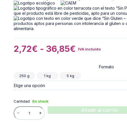
2,72
€
-
36,85
€
IVA incluido
Formato
250 g
1 kg
5 kg
Cantidad
En stock
Añadir al carrito