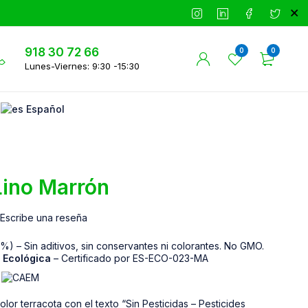
918 30 72 66
0
0
Lunes-Viernes: 9:30 -15:30
Español
Lino Marrón
Escribe una reseña
0%) – Sin aditivos, sin conservantes ni colorantes. No GMO.
a Ecológica
– Certificado por ES-ECO-023-MA