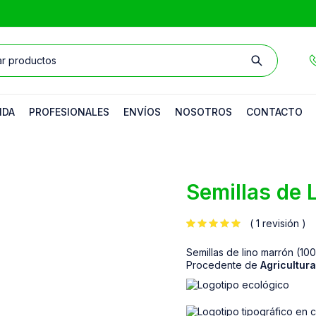
NDA
PROFESIONALES
ENVÍOS
NOSOTROS
CONTACTO
Semillas de 
1 revisión
de 5 en base a
valoración de un cliente
Semillas de lino marrón (10
Procedente de
Agricultur