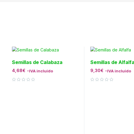
Semillas de Calabaza
Semillas de Alfalf
4,68
€
-
9,30
€
-
IVA incluido
IVA incluido
Valorado con
de 5
Valorado con
de 5