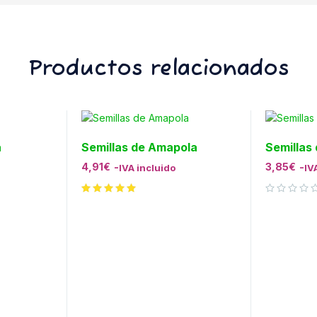
Productos relacionados
a
Semillas de Amapola
Semillas
4,91
€
-
3,85
€
-
IVA incluido
IV
Valorado con
de 5