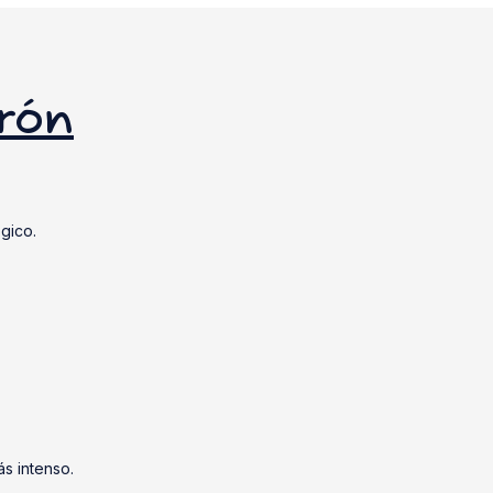
rrón
gico.
s intenso.