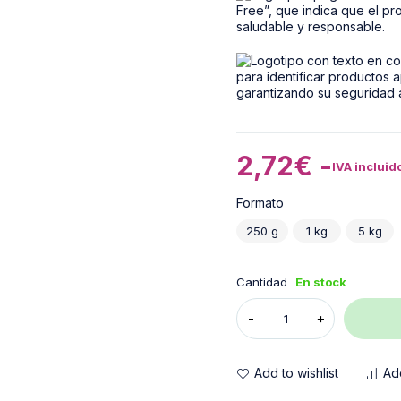
2,72
€
-
IVA incluid
Formato
250 g
1 kg
5 kg
Cantidad
En stock
Add to wishlist
Ad