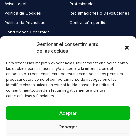
Aviso Legal
Profesionales
Política de Cookies
Reclamaciones o Devoluciones
Política de Privacidad
Contraseña perdida
Condiciones Generales
Blog EcoAndes
Gestionar el consentimiento
de las cookies
Para ofrecer las mejores experiencias, utilizamos tecnologías como
Copyright © 2023 EcoAndes. Todos los derechos reservados.
las cookies para almacenar y/o acceder a la información del
dispositivo. El consentimiento de estas tecnologías nos permitirá
procesar datos como el comportamiento de navegación o las
identificaciones únicas en este sitio. No consentir o retirar el
consentimiento, puede afectar negativamente a ciertas
características y funciones.
Compare
(0)
Aceptar
Denegar
Compare